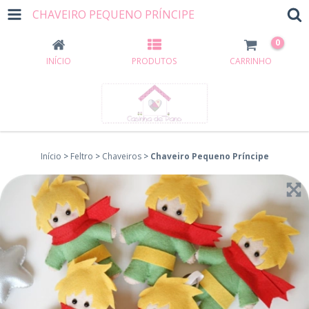
CHAVEIRO PEQUENO PRÍNCIPE
0
INÍCIO
PRODUTOS
CARRINHO
Início
>
Feltro
>
Chaveiros
>
Chaveiro Pequeno Príncipe