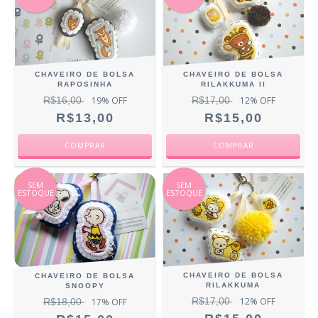
CHAVEIRO DE BOLSA
CHAVEIRO DE BOLSA
RAPOSINHA
RILAKKUMA II
R$16,00
19
% OFF
R$17,00
12
% OFF
R$13,00
R$15,00
SEM
SEM
ESTOQUE
ESTOQUE
CHAVEIRO DE BOLSA
CHAVEIRO DE BOLSA
RILAKKUMA
SNOOPY
R$17,00
12
% OFF
R$18,00
17
% OFF