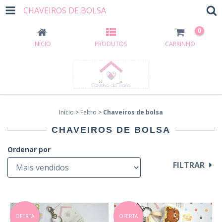
CHAVEIROS DE BOLSA
0
INÍCIO
PRODUTOS
CARRINHO
Início
>
Feltro
>
Chaveiros de bolsa
CHAVEIROS DE BOLSA
Ordenar por
FILTRAR
OFERTA
OFERTA