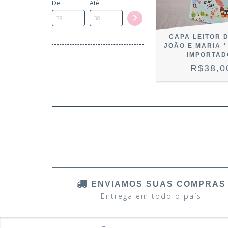
De
Até
CAPA LEITOR D
JOÃO E MARIA *
IMPORTAD
R$38,0
ENVIAMOS SUAS COMPRAS
Entrega em todo o país