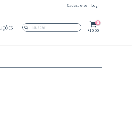
Cadastre-se
Login
0
LUÇÕES
R$0,00