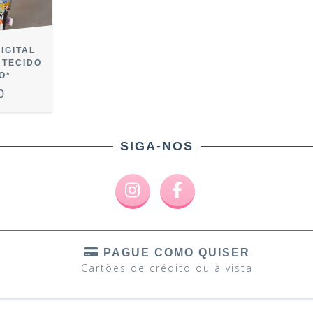
IGITAL
 TECIDO
O*
0
SIGA-NOS
PAGUE COMO QUISER
Cartões de crédito ou à vista