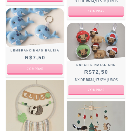
3
X DE
R$24,17
SEM JUROS
LEMBRANCINHAS BALEIA
R$7,50
ENFEITE NATAL SRD
R$72,50
3
X DE
R$24,17
SEM JUROS