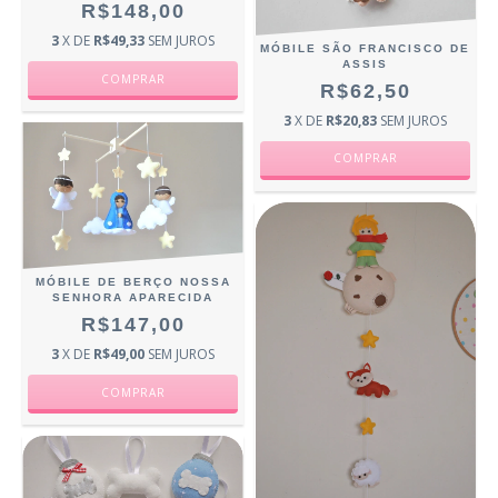
R$148,00
3
X DE
R$49,33
SEM JUROS
MÓBILE SÃO FRANCISCO DE
ASSIS
R$62,50
3
X DE
R$20,83
SEM JUROS
MÓBILE DE BERÇO NOSSA
SENHORA APARECIDA
R$147,00
3
X DE
R$49,00
SEM JUROS