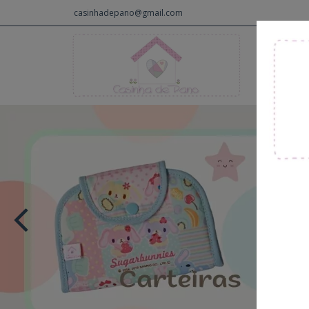
casinhadepano@gmail.com
INÍCIO