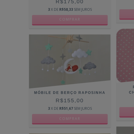
R$175,00
3
X DE
R$58,33
SEM JUROS
C
MÓBILE DE BERÇO RAPOSINHA
R$155,00
3
X DE
R$51,67
SEM JUROS