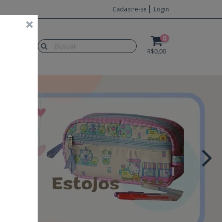
Cadastre-se
Login
0
LUÇÕES
R$0,00