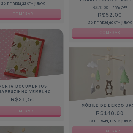
CHAPÉUZINHO VERME
3
X DE
R$58,33
SEM JUROS
R$70,00
26
% OFF
R$52,00
2
X DE
R$26,00
SEM JUROS
PORTA DOCUMENTOS
HAPÉUZINHO VEMELHO
R$21,50
MÓBILE DE BERÇO UR
R$148,00
3
X DE
R$49,33
SEM JUROS