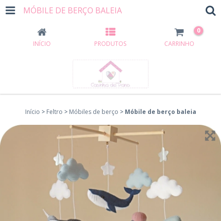
MÓBILE DE BERÇO BALEIA
0
INÍCIO
PRODUTOS
CARRINHO
Início
>
Feltro
>
Móbiles de berço
>
Móbile de berço baleia