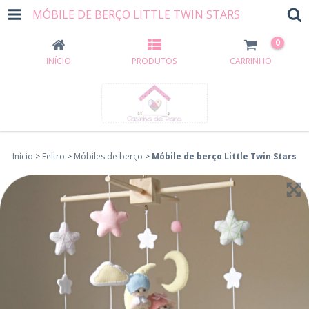
MÓBILE DE BERÇO LITTLE TWIN STARS
0
INÍCIO
PRODUTOS
CARRINHO
Início
>
Feltro
>
Móbiles de berço
>
Móbile de berço Little Twin Stars