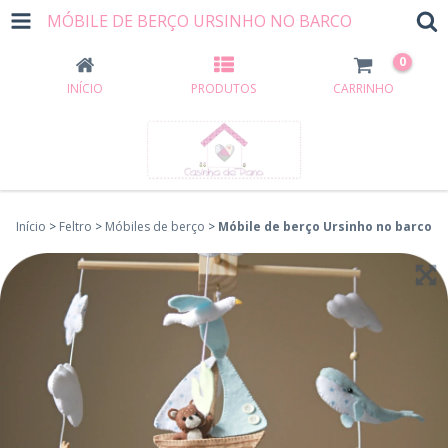
MÓBILE DE BERÇO URSINHO NO BARCO
0
INÍCIO
PRODUTOS
CARRINHO
Início
>
Feltro
>
Móbiles de berço
>
Móbile de berço Ursinho no barco