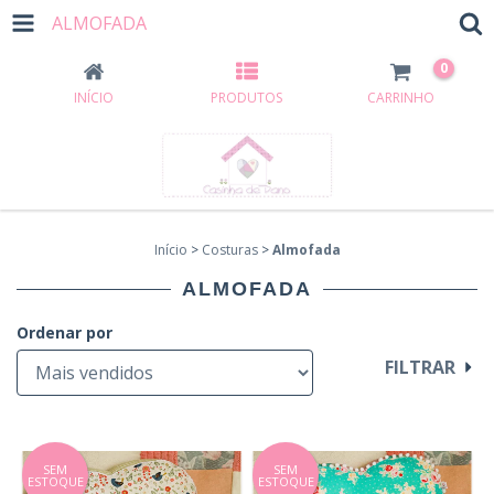
ALMOFADA
0
INÍCIO
PRODUTOS
CARRINHO
Início
>
Costuras
>
Almofada
ALMOFADA
Ordenar por
FILTRAR
SEM
SEM
ESTOQUE
ESTOQUE