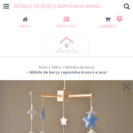
MÓBILE DE BERÇO RAPOSINHA BRANCO E AZUL
0
INÍCIO
PRODUTOS
CARRINHO
Início
>
Feltro
>
Móbiles de berço
>
Móbile de berço raposinha branco e azul