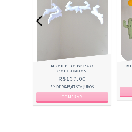
O URSO
0
JUROS
MÓBILE DE BERÇO
MÓ
COELHINHOS
R$137,00
3
X DE
R$45,67
SEM JUROS