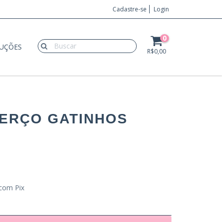
Cadastre-se
Login
0
LUÇÕES
R$0,00
BERÇO GATINHOS
com Pix