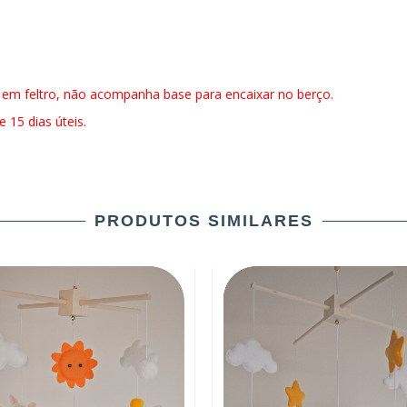
 em feltro, não acompanha base para encaixar no berço.
 15 dias úteis.
PRODUTOS SIMILARES