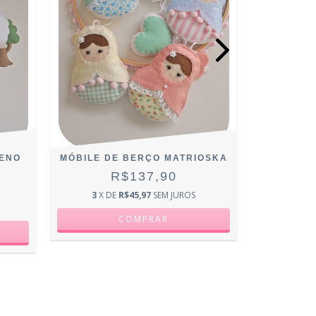
MÓBILE
3
X D
UENO
MÓBILE DE BERÇO MATRIOSKA
R$137,90
3
X DE
R$45,97
SEM JUROS