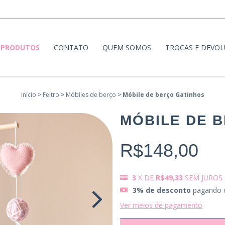
PRODUTOS
CONTATO
QUEM SOMOS
TROCAS E DEVO
Início
>
Feltro
>
Móbiles de berço
>
Móbile de berço Gatinhos
MÓBILE DE 
R$148,00
3
X DE
R$49,33
SEM JUROS
3% de desconto
pagando 
Ver meios de pagamento