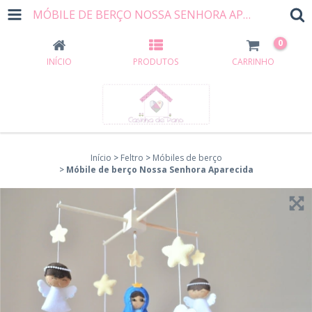
MÓBILE DE BERÇO NOSSA SENHORA APARECIDA
0
INÍCIO
PRODUTOS
CARRINHO
Início
>
Feltro
>
Móbiles de berço
>
Móbile de berço Nossa Senhora Aparecida