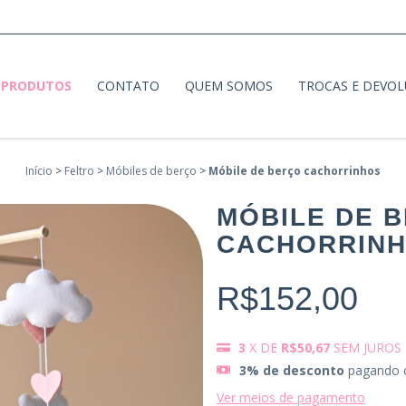
PRODUTOS
CONTATO
QUEM SOMOS
TROCAS E DEVO
Início
>
Feltro
>
Móbiles de berço
>
Móbile de berço cachorrinhos
MÓBILE DE 
CACHORRIN
R$152,00
3
X DE
R$50,67
SEM JUROS
3% de desconto
pagando 
Ver meios de pagamento