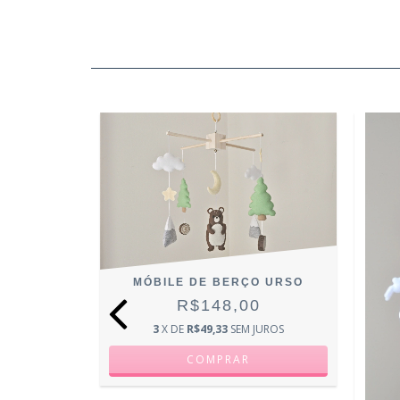
RAPOSINHA
MÓBILE DE BERÇO URSO
0
R$148,00
JUROS
3
X DE
R$49,33
SEM JUROS