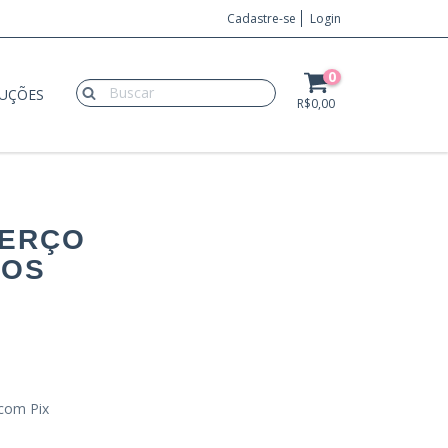
Cadastre-se
Login
0
LUÇÕES
R$0,00
BERÇO
HOS
com Pix