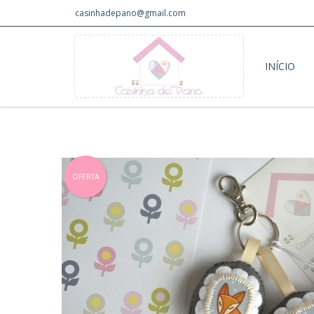
casinhadepano@gmail.com
INÍCIO
OFERTA