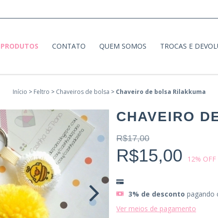
PRODUTOS
CONTATO
QUEM SOMOS
TROCAS E DEVO
Início
>
Feltro
>
Chaveiros de bolsa
>
Chaveiro de bolsa Rilakkuma
CHAVEIRO D
R$17,00
R$15,00
12
% OFF
3% de desconto
pagando 
Ver meios de pagamento