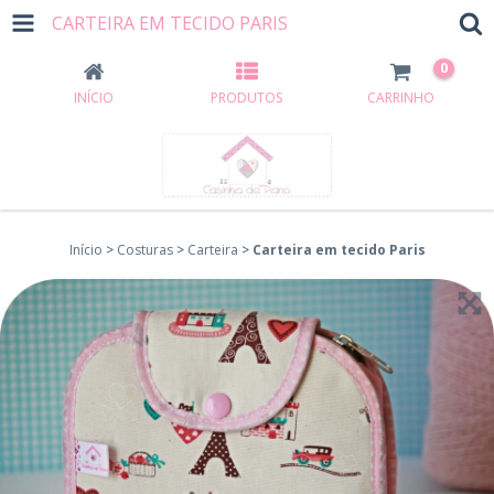
CARTEIRA EM TECIDO PARIS
0
INÍCIO
PRODUTOS
CARRINHO
Início
>
Costuras
>
Carteira
>
Carteira em tecido Paris