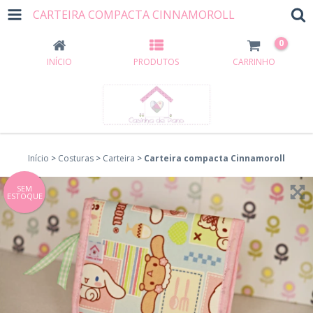
CARTEIRA COMPACTA CINNAMOROLL
0
INÍCIO
PRODUTOS
CARRINHO
Início
>
Costuras
>
Carteira
>
Carteira compacta Cinnamoroll
SEM
ESTOQUE