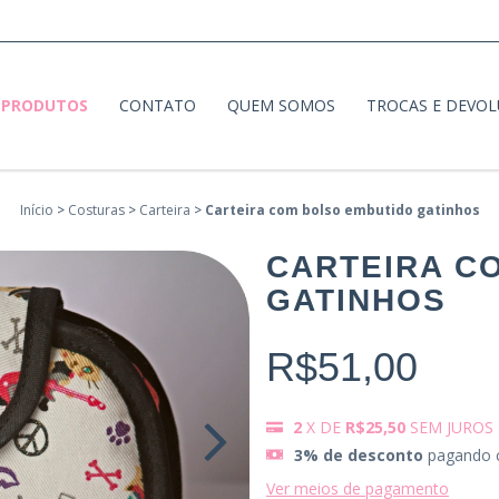
PRODUTOS
CONTATO
QUEM SOMOS
TROCAS E DEVO
Início
>
Costuras
>
Carteira
>
Carteira com bolso embutido gatinhos
CARTEIRA C
GATINHOS
R$51,00
2
X DE
R$25,50
SEM JUROS
3% de desconto
pagando 
Ver meios de pagamento