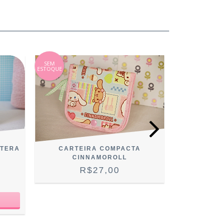
SEM
SEM
ESTOQUE
ESTOQUE
NTERA
CARTEIRA COMPACTA
CARTEIRA
CINNAMOROLL
R$27,00