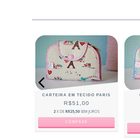
A SNOOPY
CARTEIRA EM TECIDO PARIS
0
R$51,00
2
X DE
R$25,50
SEM JUROS