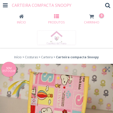
CARTEIRA COMPACTA SNOOPY
0
INÍCIO
PRODUTOS
CARRINHO
Início
>
Costuras
>
Carteira
>
Carteira compacta Snoopy
SEM
ESTOQUE