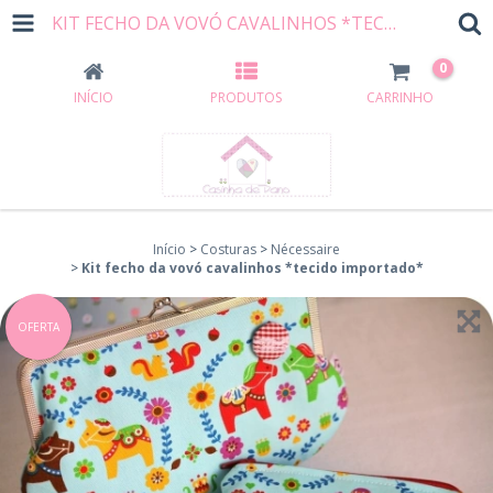
KIT FECHO DA VOVÓ CAVALINHOS *TECIDO IMPORTADO*
0
INÍCIO
PRODUTOS
CARRINHO
Início
>
Costuras
>
Nécessaire
>
Kit fecho da vovó cavalinhos *tecido importado*
OFERTA