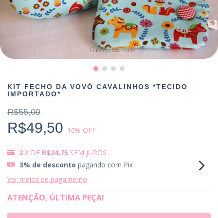
KIT FECHO DA VOVÓ CAVALINHOS *TECIDO
IMPORTADO*
R$55,00
R$49,50
10
% OFF
2
X DE
R$24,75
SEM JUROS
3% de desconto
pagando com Pix
Ver meios de pagamento
ATENÇÃO, ÚLTIMA PEÇA!