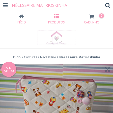
NÉCESSAIRE MATRIOSKINHA
0
INÍCIO
PRODUTOS
CARRINHO
Início
>
Costuras
>
Nécessaire
>
Nécessaire Matrioskinha
SEM
ESTOQUE