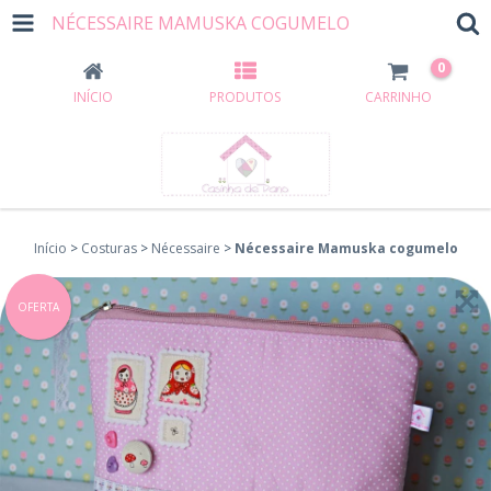
NÉCESSAIRE MAMUSKA COGUMELO
0
INÍCIO
PRODUTOS
CARRINHO
Início
>
Costuras
>
Nécessaire
>
Nécessaire Mamuska cogumelo
OFERTA