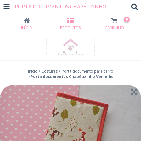
PORTA DOCUMENTOS CHAPÉUZINHO VEMELHO
0
INÍCIO
PRODUTOS
CARRINHO
Início
>
Costuras
>
Porta documento para carro
>
Porta documentos Chapéuzinho Vemelho