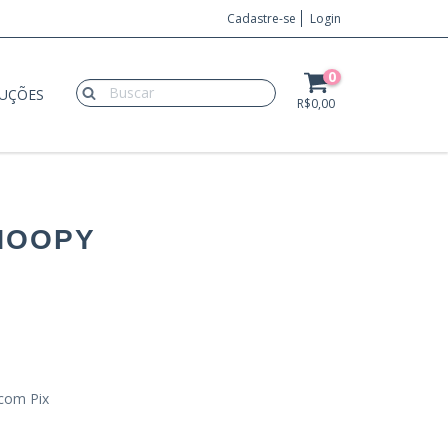
Cadastre-se
Login
0
LUÇÕES
R$0,00
NOOPY
com Pix