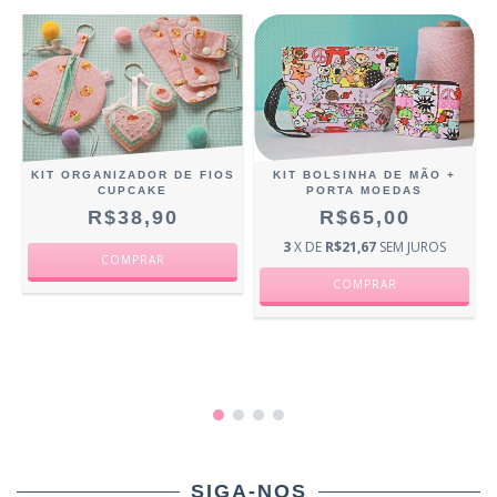
KIT ORGANIZADOR DE FIOS
KIT BOLSINHA DE MÃO +
CUPCAKE
PORTA MOEDAS
R$38,90
R$65,00
3
X DE
R$21,67
SEM JUROS
S
SIGA-NOS