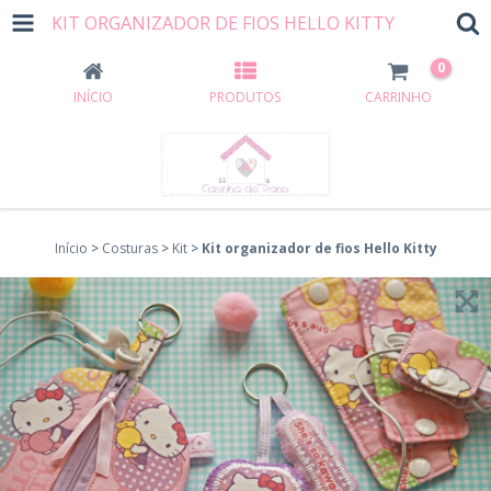
KIT ORGANIZADOR DE FIOS HELLO KITTY
0
INÍCIO
PRODUTOS
CARRINHO
Início
>
Costuras
>
Kit
>
Kit organizador de fios Hello Kitty