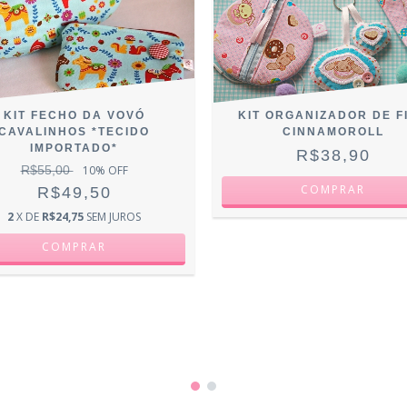
KIT FECHO DA VOVÓ
KIT ORGANIZADOR DE F
CAVALINHOS *TECIDO
CINNAMOROLL
IMPORTADO*
R$38,90
R$55,00
10
% OFF
R$49,50
2
X DE
R$24,75
SEM JUROS