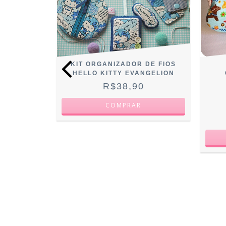
DAS E
KIT ORGANIZADOR DE FIOS
OANGELS
HELLO KITTY EVANGELION
0
R$38,90