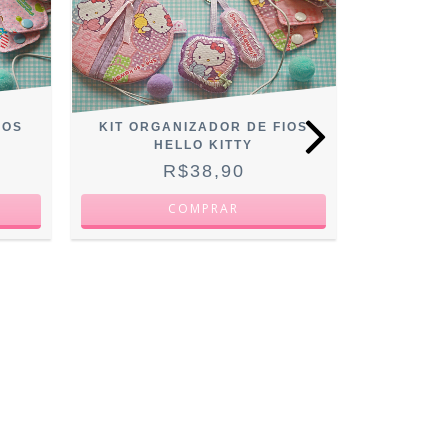
IOS
KIT ORGANIZADOR DE FIOS
KIT BOLSI
HELLO KITTY
R$38,90
3
X D