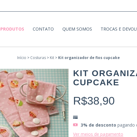
PRODUTOS
CONTATO
QUEM SOMOS
TROCAS E DEVO
Início
>
Costuras
>
Kit
>
Kit organizador de fios cupcake
KIT ORGANIZ
CUPCAKE
R$38,90
3% de desconto
pagando 
Ver meios de pagamento