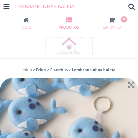
LEMBRANCINHAS BALEIA
0
INÍCIO
PRODUTOS
CARRINHO
Início
>
Feltro
>
Chaveiros
>
Lembrancinhas baleia