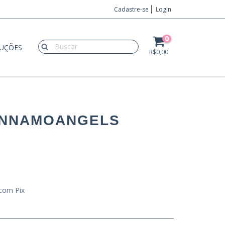
Cadastre-se
Login
0
LUÇÕES
R$0,00
INNAMOANGELS
com Pix