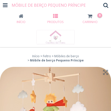
MÓBILE DE BERÇO PEQUENO PRÍNCIPE
0
INÍCIO
PRODUTOS
CARRINHO
Início
>
Feltro
>
Móbiles de berço
>
Móbile de berço Pequeno Príncipe