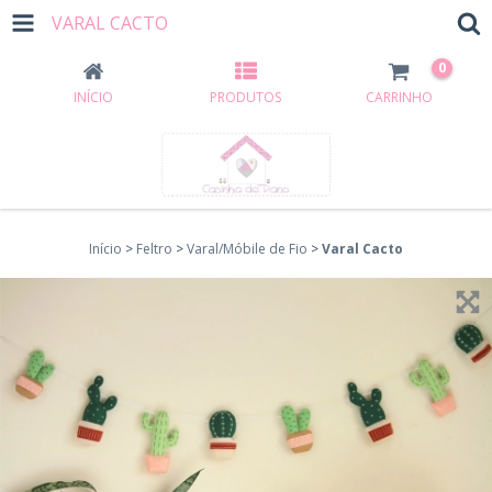
VARAL CACTO
0
INÍCIO
PRODUTOS
CARRINHO
Início
>
Feltro
>
Varal/Móbile de Fio
>
Varal Cacto