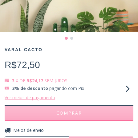
VARAL CACTO
R$72,50
3
X DE
R$24,17
SEM JUROS
3% de desconto
pagando com Pix
Ver meios de pagamento
ALTERAR CEP
Entregas para o CEP:
Meios de envio