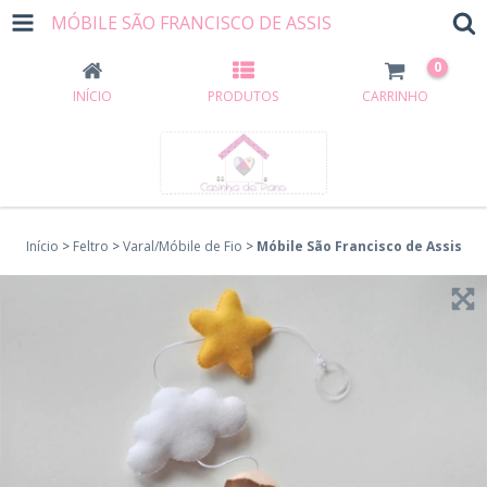
MÓBILE SÃO FRANCISCO DE ASSIS
0
INÍCIO
PRODUTOS
CARRINHO
Início
>
Feltro
>
Varal/Móbile de Fio
>
Móbile São Francisco de Assis