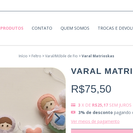
PRODUTOS
CONTATO
QUEM SOMOS
TROCAS E DEVO
Início
>
Feltro
>
Varal/Móbile de Fio
>
Varal Matrioskas
VARAL MATR
R$75,50
3
X DE
R$25,17
SEM JUROS
3% de desconto
pagando 
Ver meios de pagamento