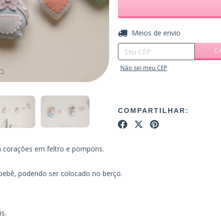
Entregas para o CEP:
Meios de envio
C
Não sei meu CEP
COMPARTILHAR:
m corações em feltro e pompons.
 bebê, podendo ser colocado no berço.
s.