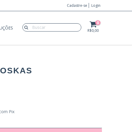
Cadastre-se
Login
0
LUÇÕES
R$0,00
IOSKAS
com Pix