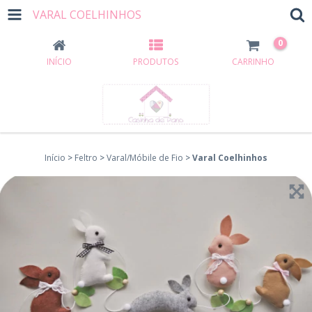
VARAL COELHINHOS
0
INÍCIO
PRODUTOS
CARRINHO
Início
>
Feltro
>
Varal/Móbile de Fio
>
Varal Coelhinhos