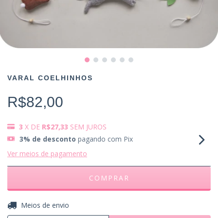
VARAL COELHINHOS
R$82,00
3
X DE
R$27,33
SEM JUROS
3% de desconto
pagando com Pix
Ver meios de pagamento
ALTERAR CEP
Entregas para o CEP:
Meios de envio