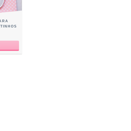
PARA
ATINHOS
0
R