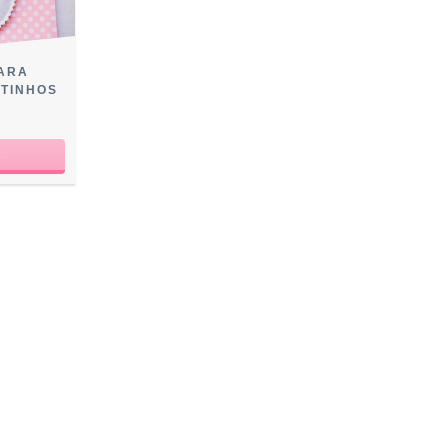
PARA
ATINHOS
0
R