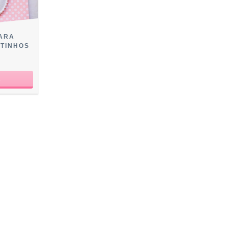
PARA
ATINHOS
0
R