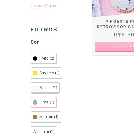
Limpar filtros
PINGENTE 
RETROVISOR G
FILTROS
R$8,5
Cor
COMPRA
Preto (2)
Amarelo (1)
Branco (1)
Cinza (1)
Marrom (1)
Arlequim (1)