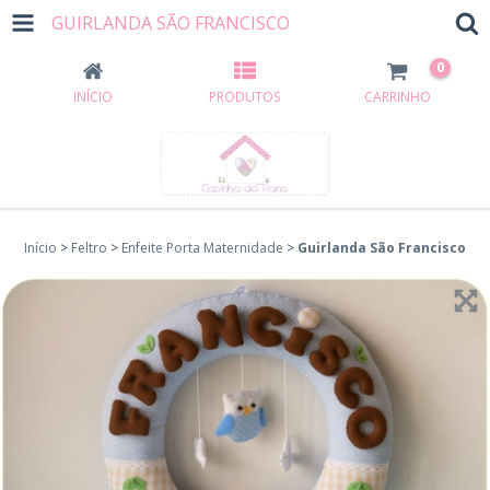
GUIRLANDA SÃO FRANCISCO
0
INÍCIO
PRODUTOS
CARRINHO
Início
>
Feltro
>
Enfeite Porta Maternidade
>
Guirlanda São Francisco