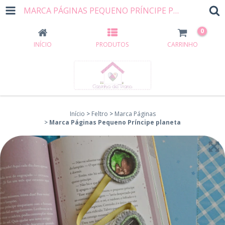
MARCA PÁGINAS PEQUENO PRÍNCIPE PLANETA
0
INÍCIO
PRODUTOS
CARRINHO
Início
>
Feltro
>
Marca Páginas
>
Marca Páginas Pequeno Príncipe planeta