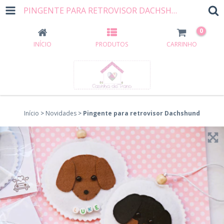
PINGENTE PARA RETROVISOR DACHSHUND
0
INÍCIO
PRODUTOS
CARRINHO
Início
>
Novidades
>
Pingente para retrovisor Dachshund