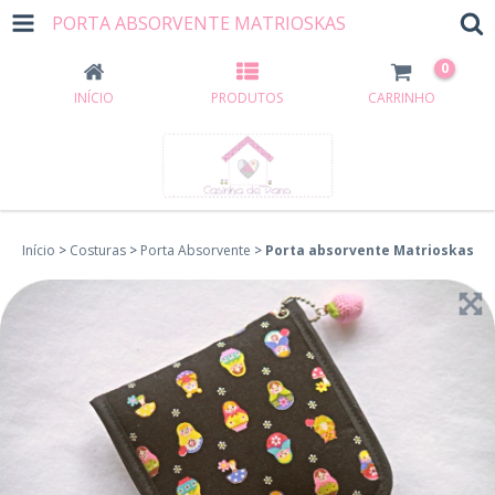
PORTA ABSORVENTE MATRIOSKAS
0
INÍCIO
PRODUTOS
CARRINHO
Início
>
Costuras
>
Porta Absorvente
>
Porta absorvente Matrioskas