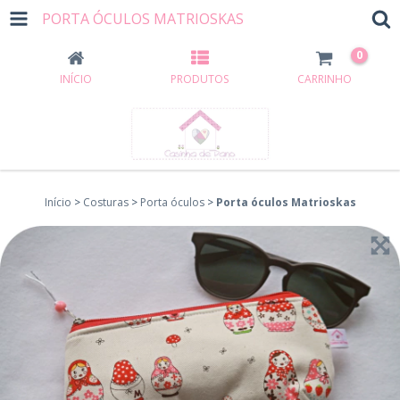
PORTA ÓCULOS MATRIOSKAS
0
INÍCIO
PRODUTOS
CARRINHO
Início
>
Costuras
>
Porta óculos
>
Porta óculos Matrioskas