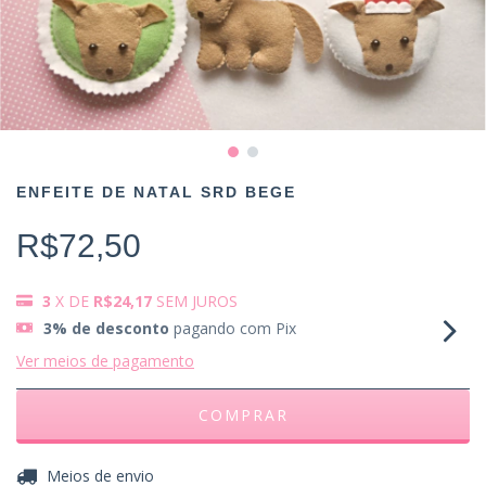
ENFEITE DE NATAL SRD BEGE
R$72,50
3
X DE
R$24,17
SEM JUROS
3% de desconto
pagando com Pix
Ver meios de pagamento
ALTERAR CEP
Entregas para o CEP:
Meios de envio