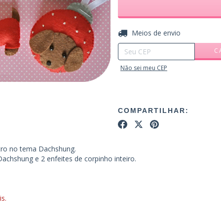
Entregas para o CEP:
Meios de envio
C
Não sei meu CEP
COMPARTILHAR:
ltro no tema Dachshung.
Dachshung e 2 enfeites de corpinho inteiro.
s.