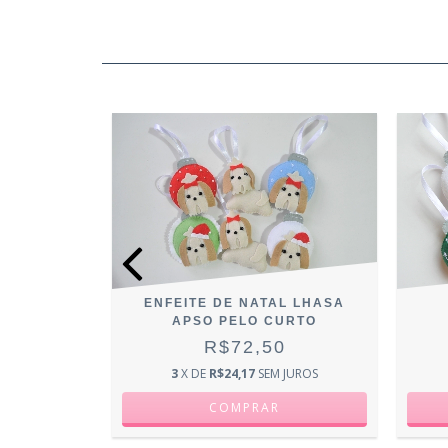
PATINHAS
ENFEITE DE NATAL LHASA
EGE
APSO PELO CURTO
0
R$72,50
JUROS
3
X DE
R$24,17
SEM JUROS