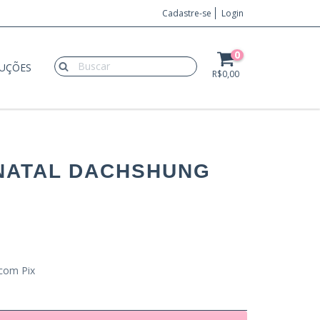
Cadastre-se
Login
0
LUÇÕES
R$0,00
 NATAL DACHSHUNG
com Pix