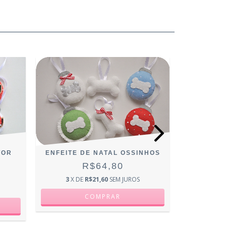
TOR
ENFEITE DE NATAL OSSINHOS
ENFEIT
AP
R$64,80
3
X DE
R$21,60
SEM JUROS
3
X D