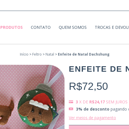
PRODUTOS
CONTATO
QUEM SOMOS
TROCAS E DEVO
Início
>
Feltro
>
Natal
>
Enfeite de Natal Dachshung
ENFEITE DE
R$72,50
3
X DE
R$24,17
SEM JUROS
3% de desconto
pagando 
Ver meios de pagamento