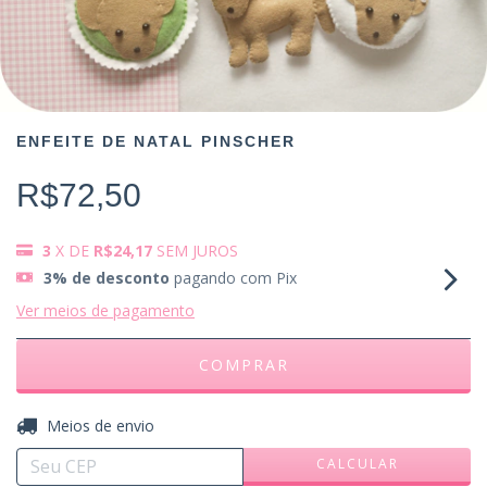
ENFEITE DE NATAL PINSCHER
R$72,50
3
X DE
R$24,17
SEM JUROS
3% de desconto
pagando com Pix
Ver meios de pagamento
ALTERAR CEP
Entregas para o CEP:
Meios de envio
CALCULAR