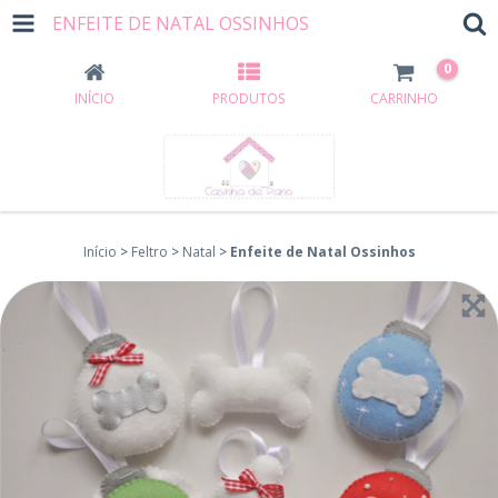
ENFEITE DE NATAL OSSINHOS
0
INÍCIO
PRODUTOS
CARRINHO
Início
>
Feltro
>
Natal
>
Enfeite de Natal Ossinhos