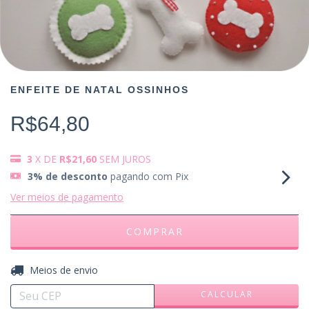
ENFEITE DE NATAL OSSINHOS
R$64,80
3
X DE
R$21,60
SEM JUROS
3% de desconto
pagando com Pix
Ver meios de pagamento
ALTERAR CEP
Entregas para o CEP:
Meios de envio
CALCULAR