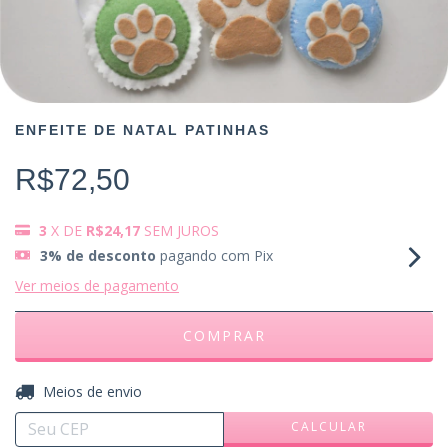
ENFEITE DE NATAL PATINHAS
R$72,50
3
X DE
R$24,17
SEM JUROS
3% de desconto
pagando com Pix
Ver meios de pagamento
ALTERAR CEP
Entregas para o CEP:
Meios de envio
CALCULAR