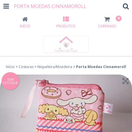
PORTA MOEDAS CINNAMOROLL
0
INÍCIO
PRODUTOS
CARRINHO
Início
>
Costuras
>
Niqueleira/Moedeira
>
Porta Moedas Cinnamoroll
SEM
ESTOQUE