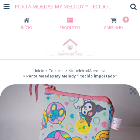
PORTA MOEDAS MY MELODY * TECIDO IMPORTADO*
0
INÍCIO
PRODUTOS
CARRINHO
Início
>
Costuras
>
Niqueleira/Moedeira
>
Porta Moedas My Melody * tecido importado*