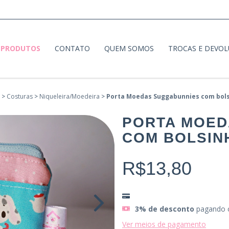
PRODUTOS
CONTATO
QUEM SOMOS
TROCAS E DEVO
>
Costuras
>
Niqueleira/Moedeira
>
Porta Moedas Suggabunnies com bol
PORTA MOED
COM BOLSIN
R$13,80
3% de desconto
pagando 
Ver meios de pagamento