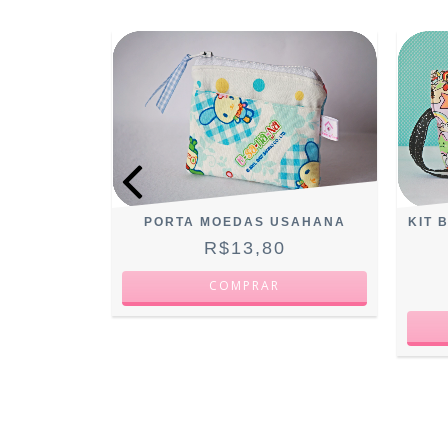
NAMOROLL
PORTA MOEDAS USAHANA
KIT 
0
R$13,80