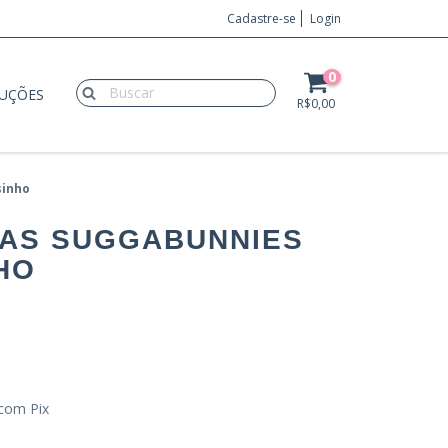
Cadastre-se
Login
0
LUÇÕES
R$0,00
sinho
AS SUGGABUNNIES
HO
com Pix