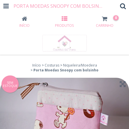
PORTA MOEDAS SNOOPY COM BOLSINHO
0
INÍCIO
PRODUTOS
CARRINHO
Início
>
Costuras
>
Niqueleira/Moedeira
>
Porta Moedas Snoopy com bolsinho
SEM
ESTOQUE